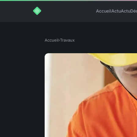
Accueil
Actu
Actu
Dé
Accueil
›
Travaux