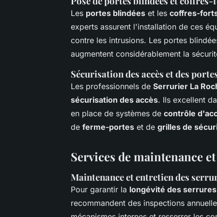
Pose de portes blindées et coffres-
Les
portes blindées
et les
coffres-fort
experts assurent l'installation de ces é
contre les intrusions. Les portes blindé
augmentent considérablement la sécurit
Sécurisation des accès et des porte
Les professionnels de
Serrurier La Ro
sécurisation des accès
. Ils excellent 
en place de systèmes de
contrôle d'ac
de
ferme-portes
et de
grilles de sécur
Services de maintenance et 
Maintenance et entretien des serru
Pour garantir la
longévité des serrures
recommandent des inspections annuelles 
mécanismes internes et resserrer les co