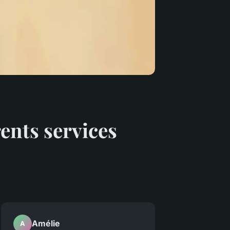
rents services
Amélie
A