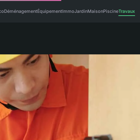
co
Déménagement
Équipement
Immo
Jardin
Maison
Piscine
Travaux