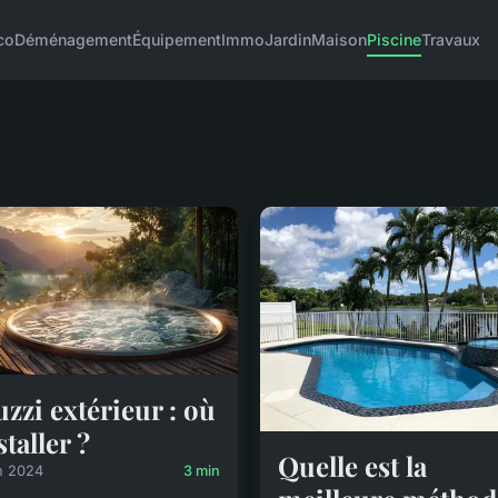
co
Déménagement
Équipement
Immo
Jardin
Maison
Piscine
Travaux
uzzi extérieur : où
staller ?
Quelle est la
n 2024
3 min