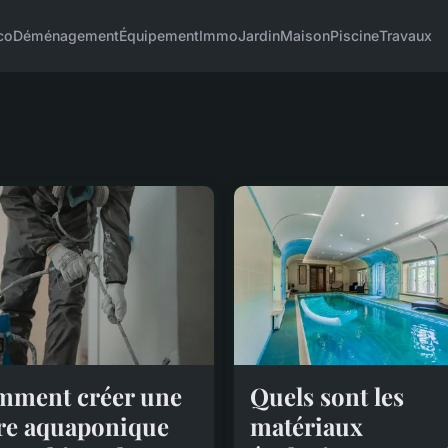
co
Déménagement
Équipement
Immo
Jardin
Maison
Piscine
Travaux
ment créer une
Quels sont les
re aquaponique
matériaux