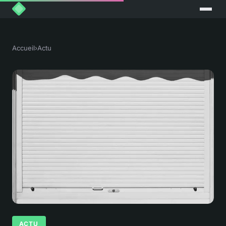
Accueil
›
Actu
ACTU