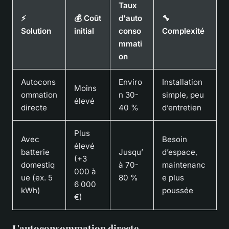
Taux
⚡
💰 Coût
d'auto
🔧
Solution
initial
conso
Complexité
mmati
on
Autocons
Enviro
Installation
Moins
ommation
n 30-
simple, peu
élevé
directe
40 %
d’entretien
Plus
Avec
Besoin
élevé
batterie
Jusqu’
d’espace,
(+3
domestiq
à 70-
maintenanc
000 à
ue (ex. 5
80 %
e plus
6 000
kWh)
poussée
€)
L'autoconsommation directe