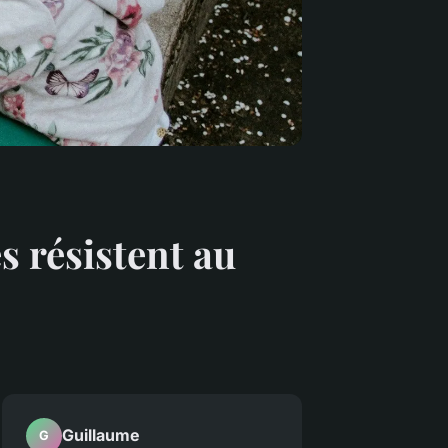
s résistent au
Guillaume
G