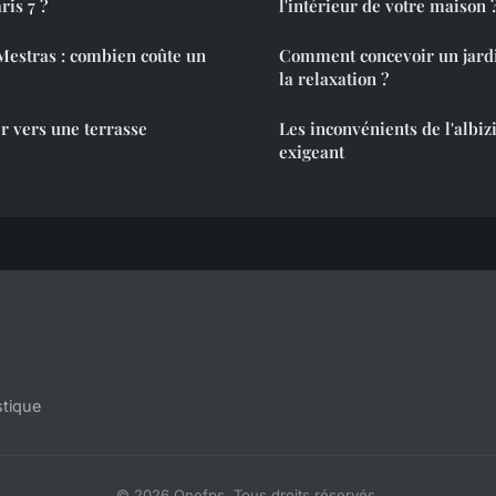
ris 7 ?
l'intérieur de votre maison 
Mestras : combien coûte un
Comment concevoir un jardi
la relaxation ?
r vers une terrasse
Les inconvénients de l'albizi
exigeant
stique
© 2026 Onefps. Tous droits réservés.