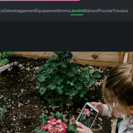
co
Déménagement
Équipement
Immo
Jardin
Maison
Piscine
Travaux