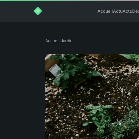
Accueil
Actu
Actu
Dé
Accueil
›
Jardin