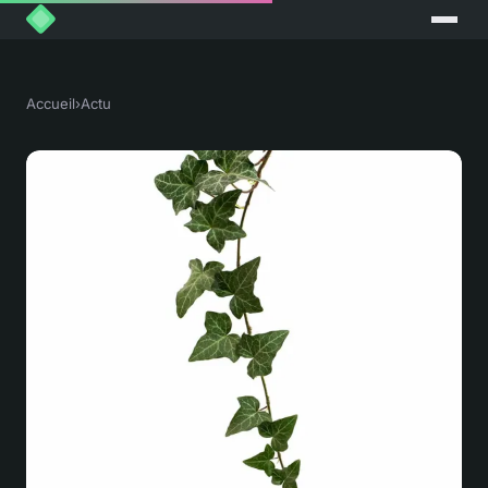
Accueil
›
Actu