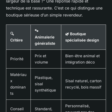
largeur de la base ?" Une réponse rapide et
technique est rassurante. C’est ce qui distingue une
boutique sérieuse d’un simple revendeur.
🐾
🔍
🌿 Boutique
Animalerie
Critère
spécialisée design
généraliste
Prix et
Bien-être animal et
Priorité
volume
intégration déco
Matériau
Plastique,
x
Sisal naturel, carton
sisal
dominan
recyclé, bois massif
synthétique
ts
Personnalisé,
Conseil
Standard,