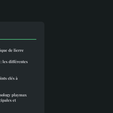
que de lierre
: les différentes
ints clés à
unology playmax
cipales et