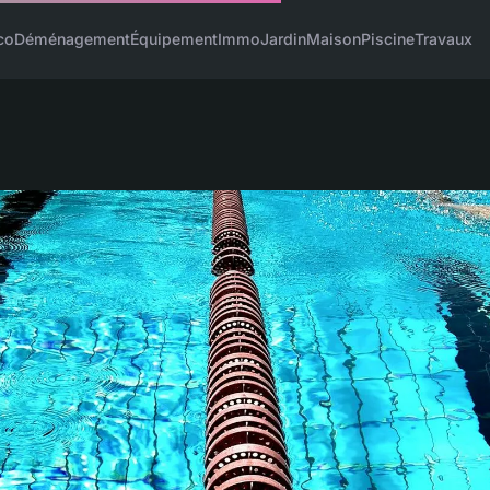
co
Déménagement
Équipement
Immo
Jardin
Maison
Piscine
Travaux