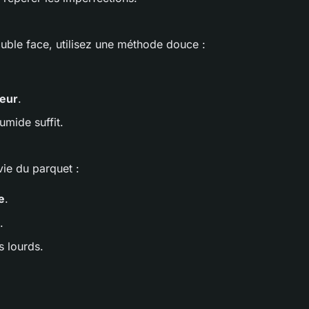
ouble face, utilisez une méthode douce :
teur
.
umide suffit.
vie du parquet :
e
.
.
ts lourds.