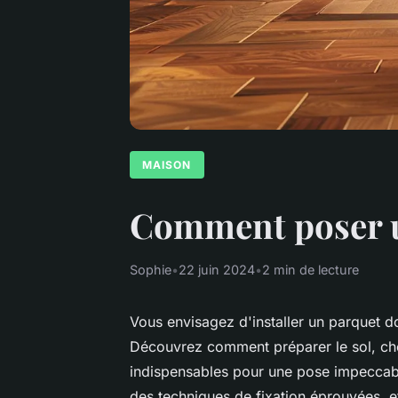
MAISON
Comment poser u
Sophie
•
22 juin 2024
•
2 min de lecture
Vous envisagez d'installer un parquet dou
Découvrez comment préparer le sol, chois
indispensables pour une pose impeccabl
des techniques de fixation éprouvées, e