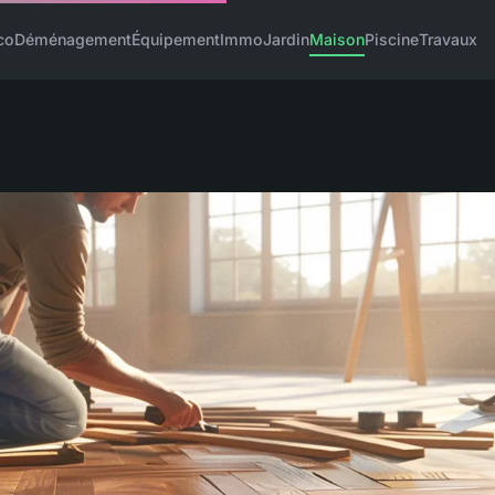
co
Déménagement
Équipement
Immo
Jardin
Maison
Piscine
Travaux