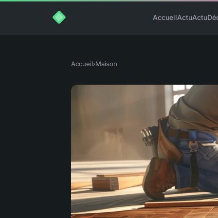
Accueil
Actu
Actu
Dé
Accueil
›
Maison